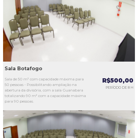
L1
L2
L3
L4
L5
Sala Botafogo
Sala de 50 m² com capacidade máxima para
R$500,00
50 pessoas - Possibilitando ampliação na
PERÍODO DE 8 H
abertura da divisória, com a sala Guanabara
totalizando 90 m² com a capacidade máxima
para 90 pessoas.
L1
L2