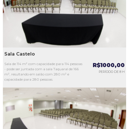
L3
L4
L5
Sala Castelo
Sala de 114 m² com capacidade para 114 pessoas
R$1000,00
- pode ser juntada com a sala Taquaral de 166
PERÍODO DE 8 H
m², resultando em salão com 280 m² e
capacidade para 280 pessoas.
L1
L2
L3
L4
L5