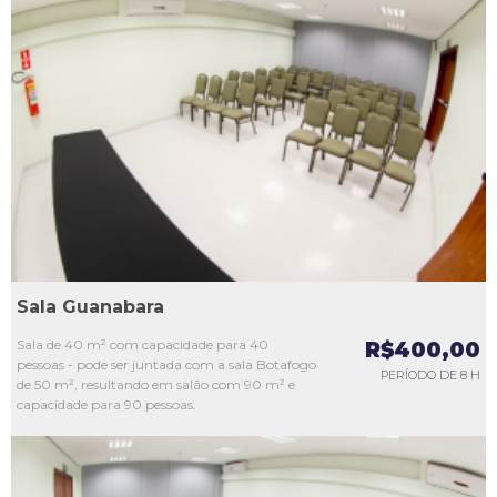
L1
L2
L3
L4
L5
Sala Guanabara
Sala de 40 m² com capacidade para 40
R$400,00
pessoas - pode ser juntada com a sala Botafogo
PERÍODO DE 8 H
de 50 m², resultando em salão com 90 m² e
capacidade para 90 pessoas.