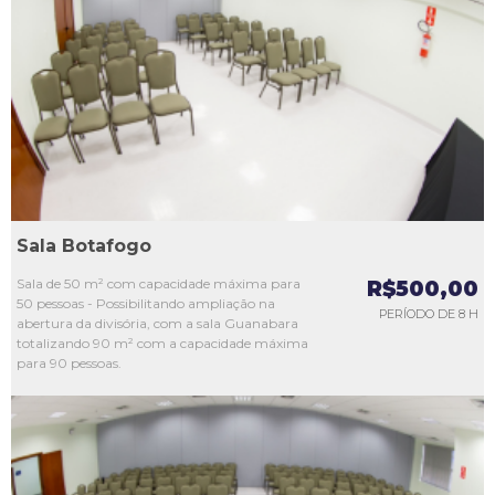
L1
L2
L3
L4
L5
Sala Botafogo
Sala de 50 m² com capacidade máxima para
R$500,00
50 pessoas - Possibilitando ampliação na
PERÍODO DE 8 H
abertura da divisória, com a sala Guanabara
totalizando 90 m² com a capacidade máxima
para 90 pessoas.
L1
L2