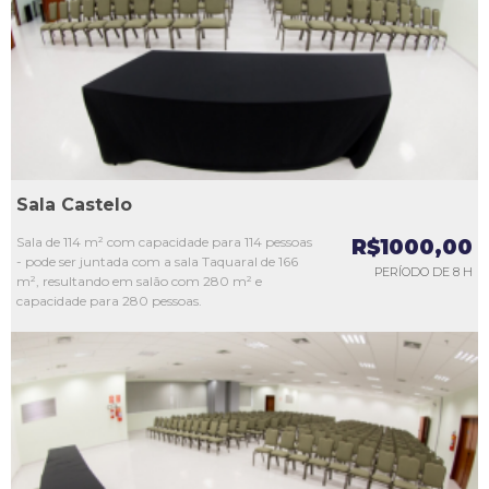
L3
L4
L5
Sala Castelo
Sala de 114 m² com capacidade para 114 pessoas
R$1000,00
- pode ser juntada com a sala Taquaral de 166
PERÍODO DE 8 H
m², resultando em salão com 280 m² e
capacidade para 280 pessoas.
L1
L2
L3
L4
L5