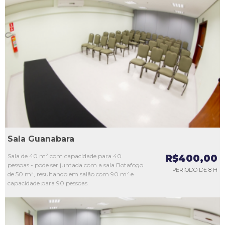
L1
L2
L3
L4
L5
Sala Guanabara
Sala de 40 m² com capacidade para 40
R$400,00
pessoas - pode ser juntada com a sala Botafogo
PERÍODO DE 8 H
de 50 m², resultando em salão com 90 m² e
capacidade para 90 pessoas.