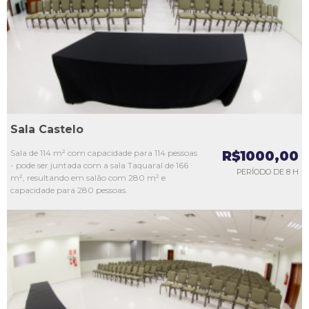
L3
L4
L5
Sala Castelo
Sala de 114 m² com capacidade para 114 pessoas
R$1000,00
- pode ser juntada com a sala Taquaral de 166
PERÍODO DE 8 H
m², resultando em salão com 280 m² e
capacidade para 280 pessoas.
L1
L2
L3
L4
L5