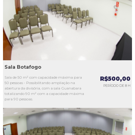
L1
L2
L3
L4
L5
Sala Botafogo
Sala de 50 m² com capacidade máxima para
R$500,00
50 pessoas - Possibilitando ampliação na
PERÍODO DE 8 H
abertura da divisória, com a sala Guanabara
totalizando 90 m² com a capacidade máxima
para 90 pessoas.
L1
L2