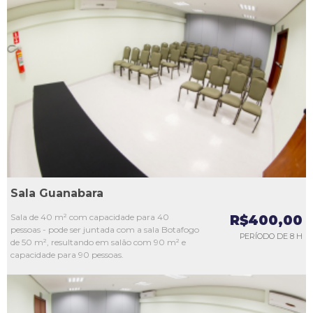
L1
L2
L3
L4
L5
Sala Guanabara
Sala de 40 m² com capacidade para 40
R$400,00
pessoas - pode ser juntada com a sala Botafogo
PERÍODO DE 8 H
de 50 m², resultando em salão com 90 m² e
capacidade para 90 pessoas.