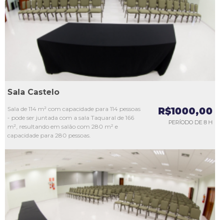
L3
L4
L5
Sala Castelo
Sala de 114 m² com capacidade para 114 pessoas
R$1000,00
- pode ser juntada com a sala Taquaral de 166
PERÍODO DE 8 H
m², resultando em salão com 280 m² e
capacidade para 280 pessoas.
L1
L2
L3
L4
L5