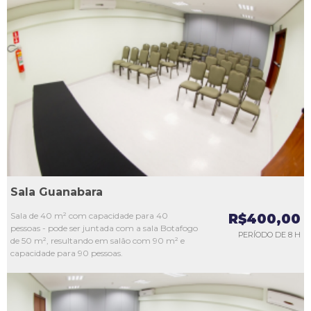
L1
L2
L3
L4
L5
Sala Guanabara
Sala de 40 m² com capacidade para 40
R$400,00
pessoas - pode ser juntada com a sala Botafogo
PERÍODO DE 8 H
de 50 m², resultando em salão com 90 m² e
capacidade para 90 pessoas.