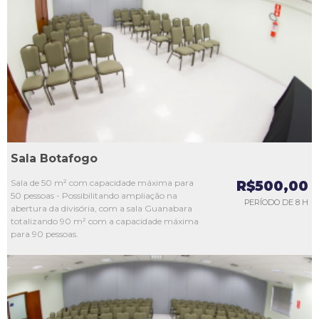
L1
L2
L3
L4
L5
Sala Botafogo
Sala de 50 m² com capacidade máxima para
R$500,00
50 pessoas - Possibilitando ampliação na
PERÍODO DE 8 H
abertura da divisória, com a sala Guanabara
totalizando 90 m² com a capacidade máxima
para 90 pessoas.
L1
L2