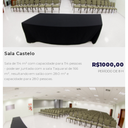
L3
L4
L5
Sala Castelo
Sala de 114 m² com capacidade para 114 pessoas
R$1000,00
- pode ser juntada com a sala Taquaral de 166
PERÍODO DE 8 H
m², resultando em salão com 280 m² e
capacidade para 280 pessoas.
L1
L2
L3
L4
L5