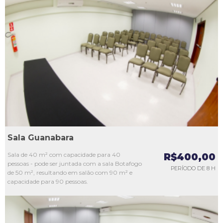
L1
L2
L3
L4
L5
Sala Guanabara
Sala de 40 m² com capacidade para 40
R$400,00
pessoas - pode ser juntada com a sala Botafogo
PERÍODO DE 8 H
de 50 m², resultando em salão com 90 m² e
capacidade para 90 pessoas.