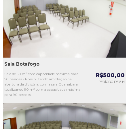
L1
L2
L3
L4
L5
Sala Botafogo
Sala de 50 m² com capacidade máxima para
R$500,00
50 pessoas - Possibilitando ampliação na
PERÍODO DE 8 H
abertura da divisória, com a sala Guanabara
totalizando 90 m² com a capacidade máxima
para 90 pessoas.
L1
L2