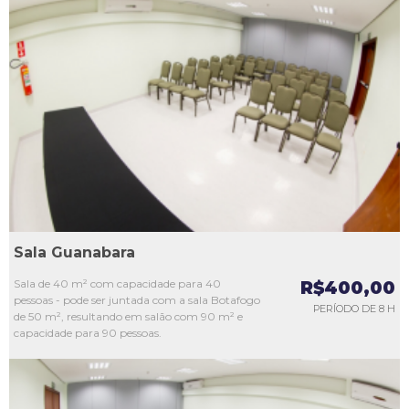
L1
L2
L3
L4
L5
Sala Guanabara
Sala de 40 m² com capacidade para 40
R$400,00
pessoas - pode ser juntada com a sala Botafogo
PERÍODO DE 8 H
de 50 m², resultando em salão com 90 m² e
capacidade para 90 pessoas.