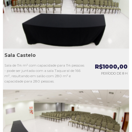
L3
L4
L5
Sala Castelo
Sala de 114 m² com capacidade para 114 pessoas
R$1000,00
- pode ser juntada com a sala Taquaral de 166
PERÍODO DE 8 H
m², resultando em salão com 280 m² e
capacidade para 280 pessoas.
L1
L2
L3
L4
L5