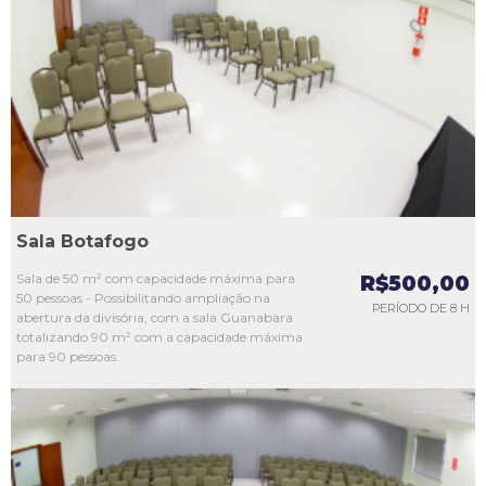
L1
L2
L3
L4
L5
Sala Botafogo
Sala de 50 m² com capacidade máxima para
R$500,00
50 pessoas - Possibilitando ampliação na
PERÍODO DE 8 H
abertura da divisória, com a sala Guanabara
totalizando 90 m² com a capacidade máxima
para 90 pessoas.
L1
L2