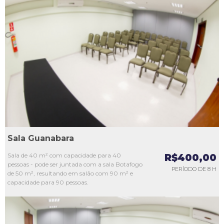
L1
L2
L3
L4
L5
Sala Guanabara
Sala de 40 m² com capacidade para 40
R$400,00
pessoas - pode ser juntada com a sala Botafogo
PERÍODO DE 8 H
de 50 m², resultando em salão com 90 m² e
capacidade para 90 pessoas.