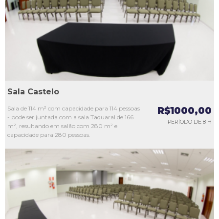
L3
L4
L5
Sala Castelo
Sala de 114 m² com capacidade para 114 pessoas
R$1000,00
- pode ser juntada com a sala Taquaral de 166
PERÍODO DE 8 H
m², resultando em salão com 280 m² e
capacidade para 280 pessoas.
L1
L2
L3
L4
L5