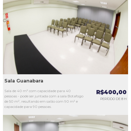
L1
L2
L3
L4
L5
Sala Guanabara
Sala de 40 m² com capacidade para 40
R$400,00
pessoas - pode ser juntada com a sala Botafogo
PERÍODO DE 8 H
de 50 m², resultando em salão com 90 m² e
capacidade para 90 pessoas.