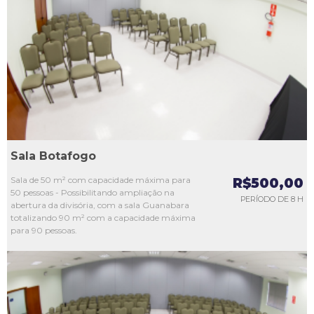
L1
L2
L3
L4
L5
Sala Botafogo
Sala de 50 m² com capacidade máxima para
R$500,00
50 pessoas - Possibilitando ampliação na
PERÍODO DE 8 H
abertura da divisória, com a sala Guanabara
totalizando 90 m² com a capacidade máxima
para 90 pessoas.
L1
L2