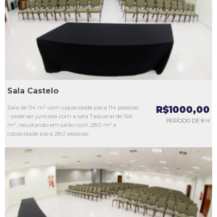
L3
L4
L5
Sala Castelo
Sala de 114 m² com capacidade para 114 pessoas
R$1000,00
- pode ser juntada com a sala Taquaral de 166
PERÍODO DE 8 H
m², resultando em salão com 280 m² e
capacidade para 280 pessoas.
L1
L2
L3
L4
L5