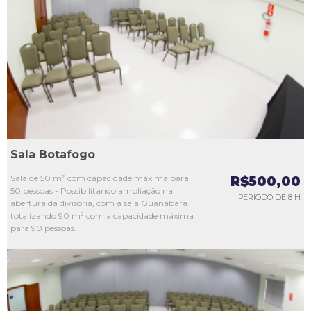
L1
L2
L3
L4
L5
Sala Botafogo
Sala de 50 m² com capacidade máxima para
R$500,00
50 pessoas - Possibilitando ampliação na
PERÍODO DE 8 H
abertura da divisória, com a sala Guanabara
totalizando 90 m² com a capacidade máxima
para 90 pessoas.
L1
L2