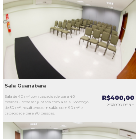
L1
L2
L3
L4
L5
Sala Guanabara
Sala de 40 m² com capacidade para 40
R$400,00
pessoas - pode ser juntada com a sala Botafogo
PERÍODO DE 8 H
de 50 m², resultando em salão com 90 m² e
capacidade para 90 pessoas.