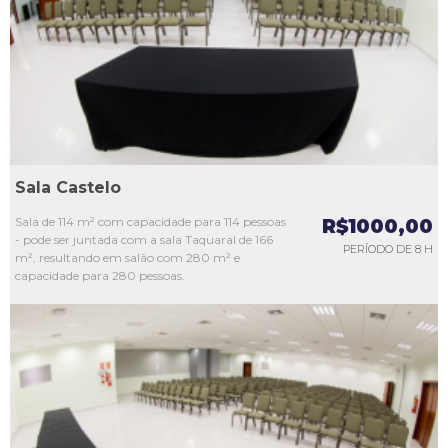
L3
L4
L5
Sala Castelo
Sala de 114 m² com capacidade para 114 pessoas
R$1000,00
- pode ser juntada com a sala Taquaral de 166
PERÍODO DE 8 H
m², resultando em salão com 280 m² e
capacidade para 280 pessoas.
L1
L2
L3
L4
L5