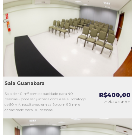
L1
L2
L3
L4
L5
Sala Guanabara
Sala de 40 m² com capacidade para 40
R$400,00
pessoas - pode ser juntada com a sala Botafogo
PERÍODO DE 8 H
de 50 m², resultando em salão com 90 m² e
capacidade para 90 pessoas.