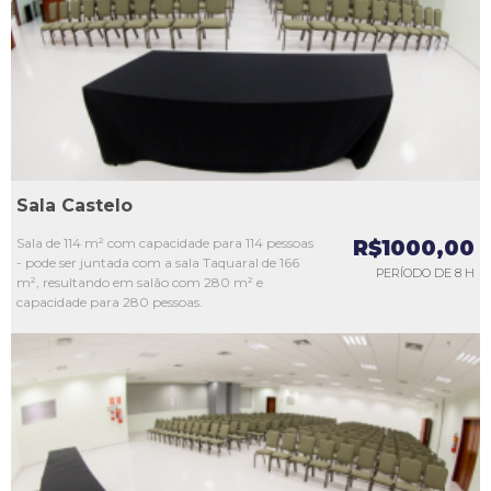
L3
L4
L5
Sala Castelo
Sala de 114 m² com capacidade para 114 pessoas
R$1000,00
- pode ser juntada com a sala Taquaral de 166
PERÍODO DE 8 H
m², resultando em salão com 280 m² e
capacidade para 280 pessoas.
L1
L2
L3
L4
L5