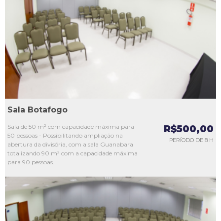
L1
L2
L3
L4
L5
Sala Botafogo
Sala de 50 m² com capacidade máxima para
R$500,00
50 pessoas - Possibilitando ampliação na
PERÍODO DE 8 H
abertura da divisória, com a sala Guanabara
totalizando 90 m² com a capacidade máxima
para 90 pessoas.
L1
L2