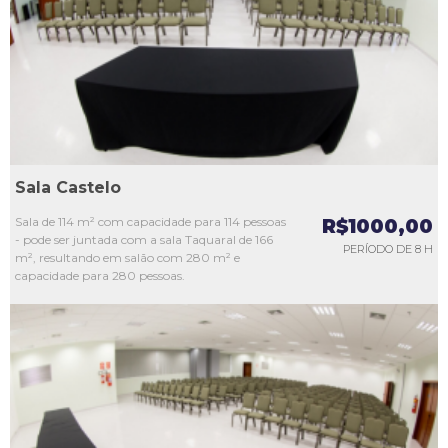
L3
L4
L5
Sala Castelo
Sala de 114 m² com capacidade para 114 pessoas
R$1000,00
- pode ser juntada com a sala Taquaral de 166
PERÍODO DE 8 H
m², resultando em salão com 280 m² e
capacidade para 280 pessoas.
L1
L2
L3
L4
L5