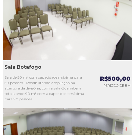
L1
L2
L3
L4
L5
Sala Botafogo
Sala de 50 m² com capacidade máxima para
R$500,00
50 pessoas - Possibilitando ampliação na
PERÍODO DE 8 H
abertura da divisória, com a sala Guanabara
totalizando 90 m² com a capacidade máxima
para 90 pessoas.
L1
L2