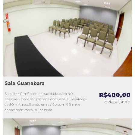
L1
L2
L3
L4
L5
Sala Guanabara
Sala de 40 m² com capacidade para 40
R$400,00
pessoas - pode ser juntada com a sala Botafogo
PERÍODO DE 8 H
de 50 m², resultando em salão com 90 m² e
capacidade para 90 pessoas.