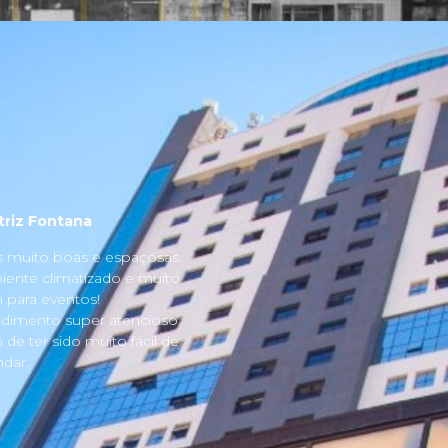
triz Fontana
s muito boas e espaçosas.
ente climatizado e muito
para eventos!
dimento super atencioso
 de ter sido muito fácil de
dar.