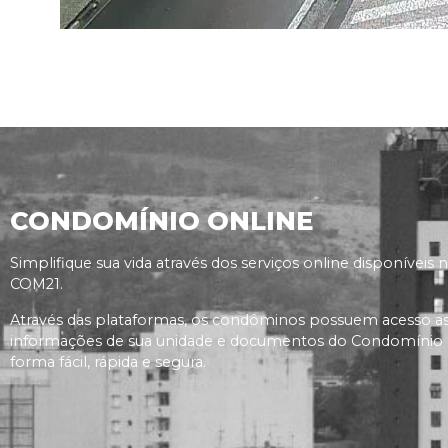
CONDOMÍNIO ONLINE
Simplifique sua vida através dos serviços online disponíveis 
COM21.
Através das plataformas, os condôminos possuem acesso a
informações de sua unidade e documentos do Condomínio
forma fácil, rápida e segura.