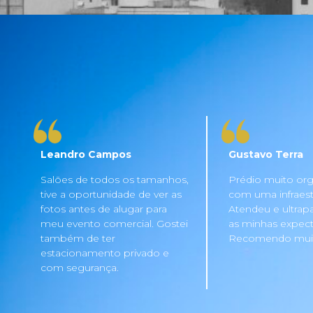
Leandro Campos
Gustavo Terra
Salões de todos os tamanhos,
Prédio muito org
tive a oportunidade de ver as
com uma infraestru
fotos antes de alugar para
Atendeu e ultrap
meu evento comercial. Gostei
as minhas expecta
também de ter
Recomendo mui
estacionamento privado e
com segurança.