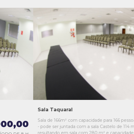
L1
L2
L3
L4
L5
Sala Taquaral
Sala de 166m² com capacidade para 166 pesso
000,00
- pode ser juntada com a sala Castelo de 114 m
resultando em sala com 280 m² e capacidade
ÍODO DE 8 H