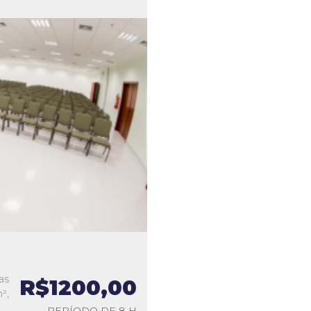
as
R$1200,00
²,
PERÍODO DE 8 H