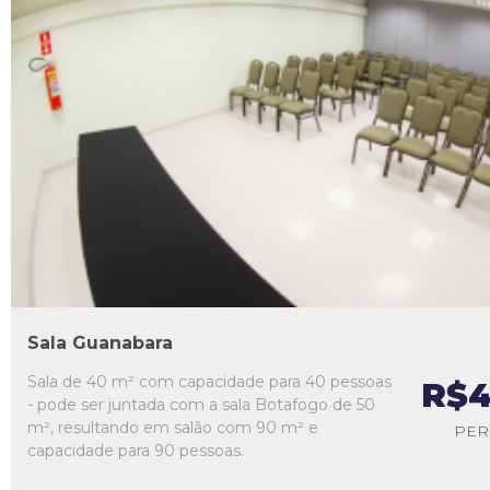
L1
L2
L3
L4
L5
Sala Guanabara
Sala de 40 m² com capacidade para 40 pessoas
R$4
- pode ser juntada com a sala Botafogo de 50
m², resultando em salão com 90 m² e
PER
capacidade para 90 pessoas.