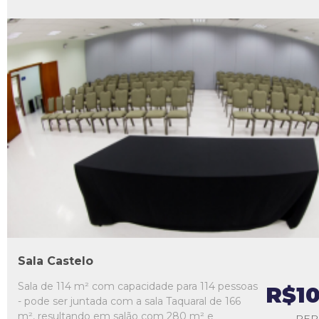
L1
L2
L3
L4
L5
Sala Castelo
Sala de 114 m² com capacidade para 114 pessoas
R$1
- pode ser juntada com a sala Taquaral de 166
m², resultando em salão com 280 m² e
PER