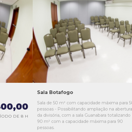
L1
L2
L3
L4
L5
Sala Botafogo
Sala de 50 m² com capacidade máxima para 5
00,00
pessoas - Possibilitando ampliação na abertur
da divisória, com a sala Guanabara totalizando
ÍODO DE 8 H
90 m² com a capacidade máxima para 90
pessoas.