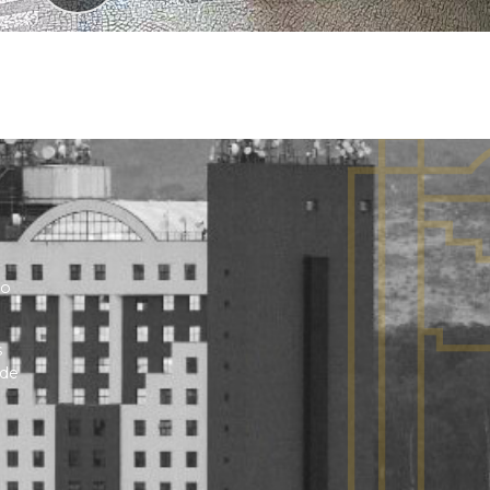
no
s
 de