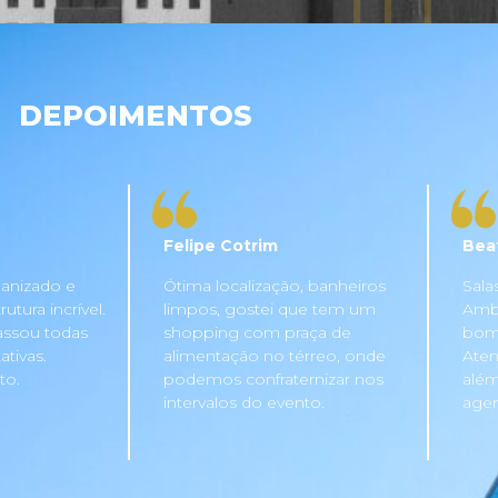
DEPOIMENTOS
Felipe Cotrim
Bea
anizado e
Ótima localização, banheiros
Sala
tura incrível.
limpos, gostei que tem um
Ambi
assou todas
shopping com praça de
bom 
tivas.
alimentação no térreo, onde
Aten
to.
podemos confraternizar nos
além
intervalos do evento.
agen