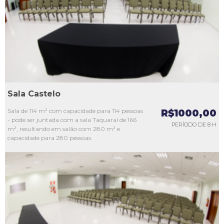
L3
L4
L5
Sala Castelo
Sala de 114 m² com capacidade para 114 pessoas
R$1000,00
- pode ser juntada com a sala Taquaral de 166
PERÍODO DE 8 H
m², resultando em salão com 280 m² e
capacidade para 280 pessoas.
L1
L2
L3
L4
L5