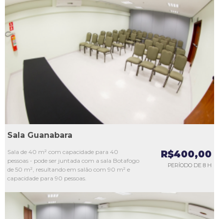
L1
L2
L3
L4
L5
Sala Guanabara
Sala de 40 m² com capacidade para 40
R$400,00
pessoas - pode ser juntada com a sala Botafogo
PERÍODO DE 8 H
de 50 m², resultando em salão com 90 m² e
capacidade para 90 pessoas.