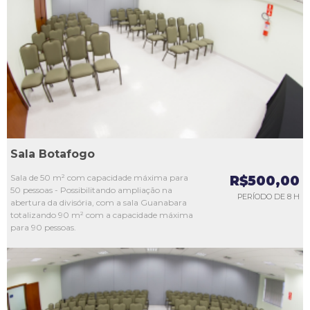
L1
L2
L3
L4
L5
Sala Botafogo
Sala de 50 m² com capacidade máxima para
R$500,00
50 pessoas - Possibilitando ampliação na
PERÍODO DE 8 H
abertura da divisória, com a sala Guanabara
totalizando 90 m² com a capacidade máxima
para 90 pessoas.
L1
L2