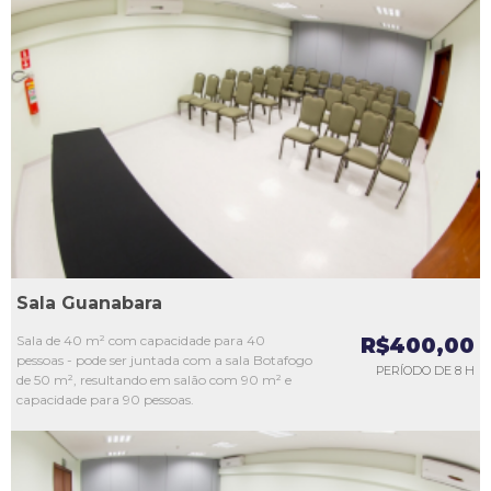
L1
L2
L3
L4
L5
Sala Guanabara
Sala de 40 m² com capacidade para 40
R$400,00
pessoas - pode ser juntada com a sala Botafogo
PERÍODO DE 8 H
de 50 m², resultando em salão com 90 m² e
capacidade para 90 pessoas.