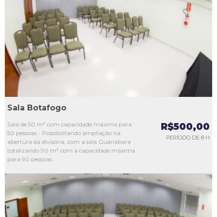
L1
L2
L3
L4
L5
Sala Botafogo
Sala de 50 m² com capacidade máxima para
R$500,00
50 pessoas - Possibilitando ampliação na
PERÍODO DE 8 H
abertura da divisória, com a sala Guanabara
totalizando 90 m² com a capacidade máxima
para 90 pessoas.
L1
L2