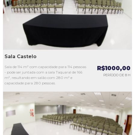
L3
L4
L5
Sala Castelo
Sala de 114 m² com capacidade para 114 pessoas
R$1000,00
- pode ser juntada com a sala Taquaral de 166
PERÍODO DE 8 H
m², resultando em salão com 280 m² e
capacidade para 280 pessoas.
L1
L2
L3
L4
L5