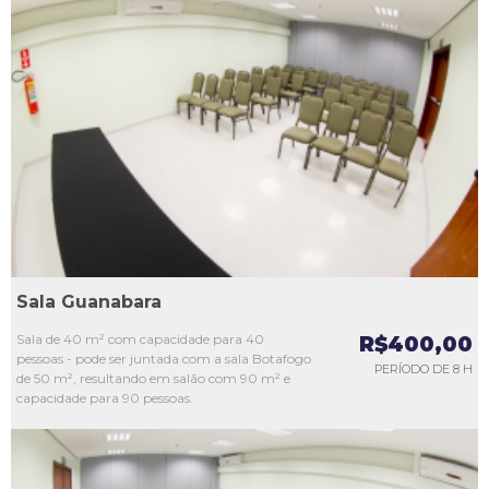
L1
L2
L3
L4
L5
Sala Guanabara
Sala de 40 m² com capacidade para 40
R$400,00
pessoas - pode ser juntada com a sala Botafogo
PERÍODO DE 8 H
de 50 m², resultando em salão com 90 m² e
capacidade para 90 pessoas.