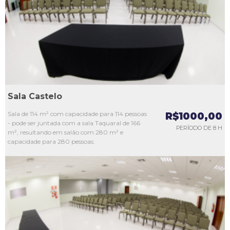
L3
L4
L5
Sala Castelo
Sala de 114 m² com capacidade para 114 pessoas
R$1000,00
- pode ser juntada com a sala Taquaral de 166
PERÍODO DE 8 H
m², resultando em salão com 280 m² e
capacidade para 280 pessoas.
L1
L2
L3
L4
L5