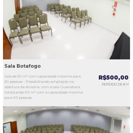
L1
L2
L3
L4
L5
Sala Botafogo
Sala de 50 m² com capacidade máxima para
R$500,00
50 pessoas - Possibilitando ampliação na
PERÍODO DE 8 H
abertura da divisória, com a sala Guanabara
totalizando 90 m² com a capacidade máxima
para 90 pessoas.
L1
L2