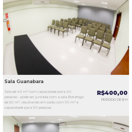
L1
L2
L3
L4
L5
Sala Guanabara
Sala de 40 m² com capacidade para 40
R$400,00
pessoas - pode ser juntada com a sala Botafogo
PERÍODO DE 8 H
de 50 m², resultando em salão com 90 m² e
capacidade para 90 pessoas.