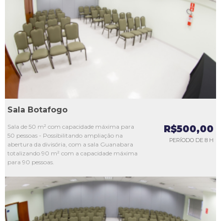
L1
L2
L3
L4
L5
Sala Botafogo
Sala de 50 m² com capacidade máxima para
R$500,00
50 pessoas - Possibilitando ampliação na
PERÍODO DE 8 H
abertura da divisória, com a sala Guanabara
totalizando 90 m² com a capacidade máxima
para 90 pessoas.
L1
L2