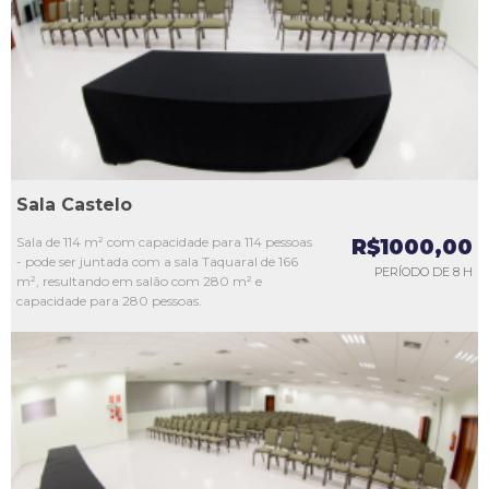
L3
L4
L5
Sala Castelo
Sala de 114 m² com capacidade para 114 pessoas
R$1000,00
- pode ser juntada com a sala Taquaral de 166
PERÍODO DE 8 H
m², resultando em salão com 280 m² e
capacidade para 280 pessoas.
L1
L2
L3
L4
L5