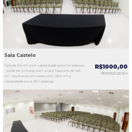
L3
L4
L5
Sala Castelo
Sala de 114 m² com capacidade para 114 pessoas
R$1000,00
- pode ser juntada com a sala Taquaral de 166
PERÍODO DE 8 H
m², resultando em salão com 280 m² e
capacidade para 280 pessoas.
L1
L2
L3
L4
L5