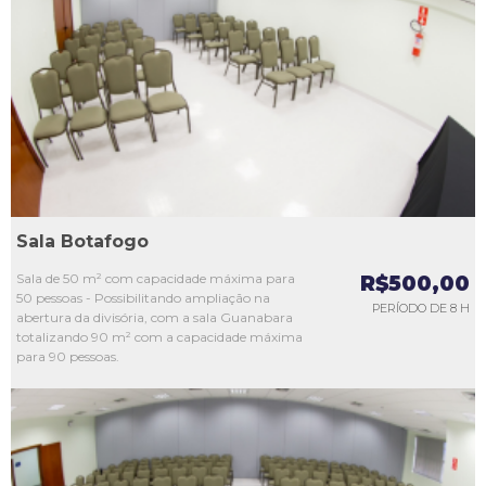
L1
L2
L3
L4
L5
Sala Botafogo
Sala de 50 m² com capacidade máxima para
R$500,00
50 pessoas - Possibilitando ampliação na
PERÍODO DE 8 H
abertura da divisória, com a sala Guanabara
totalizando 90 m² com a capacidade máxima
para 90 pessoas.
L1
L2