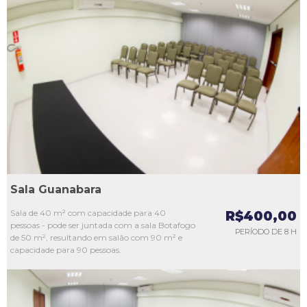
L1
L2
L3
L4
L5
Sala Guanabara
Sala de 40 m² com capacidade para 40
R$400,00
pessoas - pode ser juntada com a sala Botafogo
PERÍODO DE 8 H
de 50 m², resultando em salão com 90 m² e
capacidade para 90 pessoas.