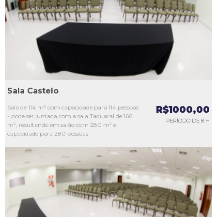
L3
L4
L5
Sala Castelo
Sala de 114 m² com capacidade para 114 pessoas
R$1000,00
- pode ser juntada com a sala Taquaral de 166
PERÍODO DE 8 H
m², resultando em salão com 280 m² e
capacidade para 280 pessoas.
L1
L2
L3
L4
L5