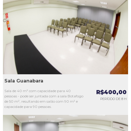
L1
L2
L3
L4
L5
Sala Guanabara
Sala de 40 m² com capacidade para 40
R$400,00
pessoas - pode ser juntada com a sala Botafogo
PERÍODO DE 8 H
de 50 m², resultando em salão com 90 m² e
capacidade para 90 pessoas.