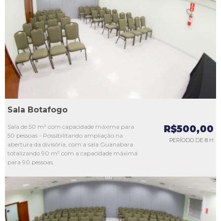
L1
L2
L3
L4
L5
Sala Botafogo
Sala de 50 m² com capacidade máxima para
R$500,00
50 pessoas - Possibilitando ampliação na
PERÍODO DE 8 H
abertura da divisória, com a sala Guanabara
totalizando 90 m² com a capacidade máxima
para 90 pessoas.
L1
L2