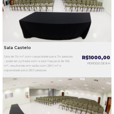
L3
L4
L5
Sala Castelo
Sala de 114 m² com capacidade para 114 pessoas
R$1000,00
- pode ser juntada com a sala Taquaral de 166
PERÍODO DE 8 H
m², resultando em salão com 280 m² e
capacidade para 280 pessoas.
L1
L2
L3
L4
L5