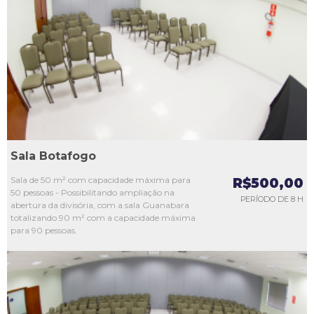
L1
L2
L3
L4
L5
Sala Botafogo
Sala de 50 m² com capacidade máxima para
R$500,00
50 pessoas - Possibilitando ampliação na
PERÍODO DE 8 H
abertura da divisória, com a sala Guanabara
totalizando 90 m² com a capacidade máxima
para 90 pessoas.
L1
L2