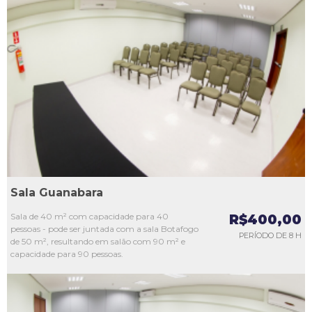
L1
L2
L3
L4
L5
Sala Guanabara
Sala de 40 m² com capacidade para 40
R$400,00
pessoas - pode ser juntada com a sala Botafogo
PERÍODO DE 8 H
de 50 m², resultando em salão com 90 m² e
capacidade para 90 pessoas.