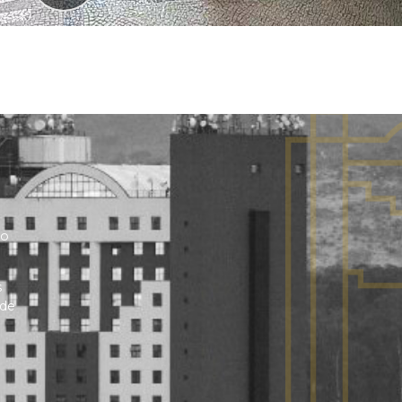
no
s
 de