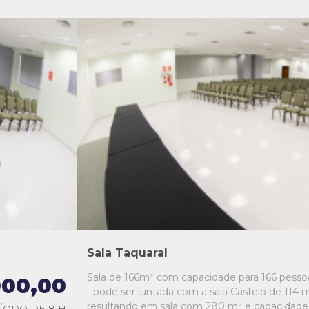
L1
L2
L3
L4
L5
Sala Taquaral
Sala de 166m² com capacidade para 166 pesso
000,00
- pode ser juntada com a sala Castelo de 114 m
resultando em sala com 280 m² e capacidade
ÍODO DE 8 H