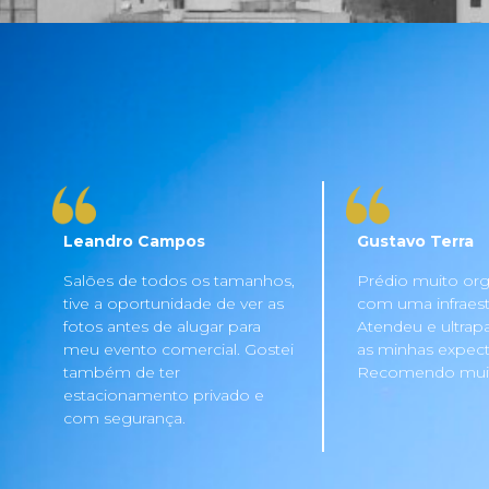
Leandro Campos
Gustavo Terra
Salões de todos os tamanhos,
Prédio muito org
tive a oportunidade de ver as
com uma infraestru
fotos antes de alugar para
Atendeu e ultrap
meu evento comercial. Gostei
as minhas expecta
também de ter
Recomendo mui
estacionamento privado e
com segurança.