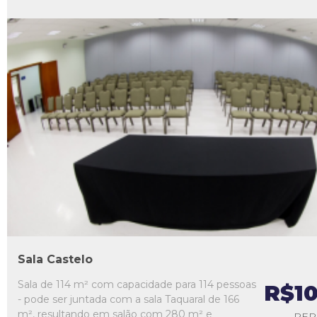
L1
L2
L3
L4
L5
Sala Castelo
Sala de 114 m² com capacidade para 114 pessoas
R$1
- pode ser juntada com a sala Taquaral de 166
m², resultando em salão com 280 m² e
PER