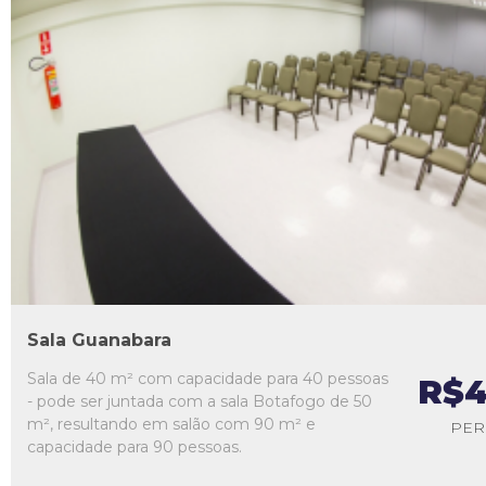
L1
L2
L3
L4
L5
Sala Guanabara
Sala de 40 m² com capacidade para 40 pessoas
R$4
- pode ser juntada com a sala Botafogo de 50
m², resultando em salão com 90 m² e
PER
capacidade para 90 pessoas.