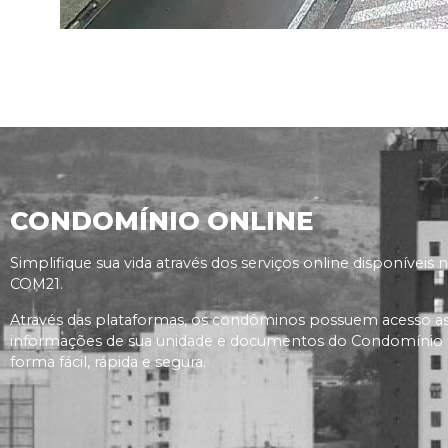
CONDOMÍNIO ONLINE
Simplifique sua vida através dos serviços online disponíveis 
COM21.
Através das plataformas, os condôminos possuem acesso a
informações de sua unidade e documentos do Condomínio
forma fácil, rápida e segura.