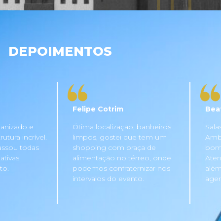
DEPOIMENTOS
Felipe Cotrim
Bea
anizado e
Ótima localização, banheiros
Sala
tura incrível.
limpos, gostei que tem um
Ambi
assou todas
shopping com praça de
bom 
tivas.
alimentação no térreo, onde
Aten
to.
podemos confraternizar nos
além
intervalos do evento.
agen