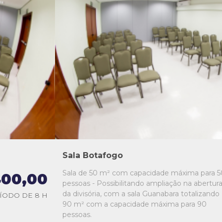
L1
L2
L3
L4
L5
Sala Botafogo
Sala de 50 m² com capacidade máxima para 5
00,00
pessoas - Possibilitando ampliação na abertur
da divisória, com a sala Guanabara totalizando
ÍODO DE 8 H
90 m² com a capacidade máxima para 90
pessoas.