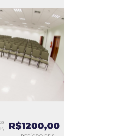
as
R$1200,00
²,
PERÍODO DE 8 H