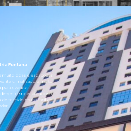
triz Fontana
s muito boas e espaçosas.
ente climatizado e muito
para eventos!
dimento super atencioso
 de ter sido muito fácil de
dar.