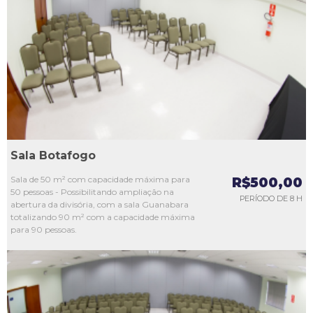
L1
L2
L3
L4
L5
Sala Botafogo
Sala de 50 m² com capacidade máxima para
R$500,00
50 pessoas - Possibilitando ampliação na
PERÍODO DE 8 H
abertura da divisória, com a sala Guanabara
totalizando 90 m² com a capacidade máxima
para 90 pessoas.
L1
L2