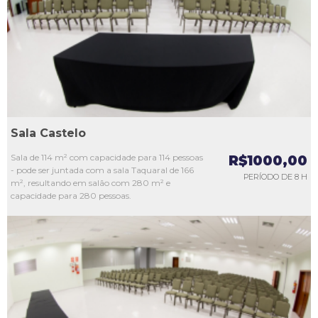
L3
L4
L5
Sala Castelo
Sala de 114 m² com capacidade para 114 pessoas
R$1000,00
- pode ser juntada com a sala Taquaral de 166
PERÍODO DE 8 H
m², resultando em salão com 280 m² e
capacidade para 280 pessoas.
L1
L2
L3
L4
L5