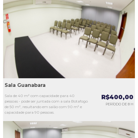
L1
L2
L3
L4
L5
Sala Guanabara
Sala de 40 m² com capacidade para 40
R$400,00
pessoas - pode ser juntada com a sala Botafogo
PERÍODO DE 8 H
de 50 m², resultando em salão com 90 m² e
capacidade para 90 pessoas.