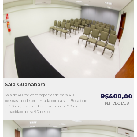
L1
L2
L3
L4
L5
Sala Guanabara
Sala de 40 m² com capacidade para 40
R$400,00
pessoas - pode ser juntada com a sala Botafogo
PERÍODO DE 8 H
de 50 m², resultando em salão com 90 m² e
capacidade para 90 pessoas.