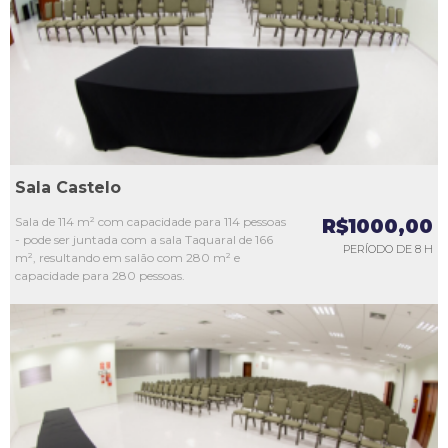
L3
L4
L5
Sala Castelo
Sala de 114 m² com capacidade para 114 pessoas
R$1000,00
- pode ser juntada com a sala Taquaral de 166
PERÍODO DE 8 H
m², resultando em salão com 280 m² e
capacidade para 280 pessoas.
L1
L2
L3
L4
L5