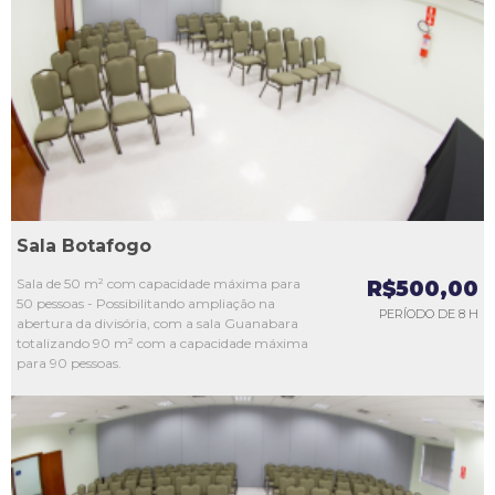
L1
L2
L3
L4
L5
Sala Botafogo
Sala de 50 m² com capacidade máxima para
R$500,00
50 pessoas - Possibilitando ampliação na
PERÍODO DE 8 H
abertura da divisória, com a sala Guanabara
totalizando 90 m² com a capacidade máxima
para 90 pessoas.
L1
L2