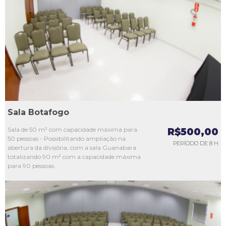
L1
L2
L3
L4
L5
Sala Botafogo
Sala de 50 m² com capacidade máxima para
R$500,00
50 pessoas - Possibilitando ampliação na
PERÍODO DE 8 H
abertura da divisória, com a sala Guanabara
totalizando 90 m² com a capacidade máxima
para 90 pessoas.
L1
L2