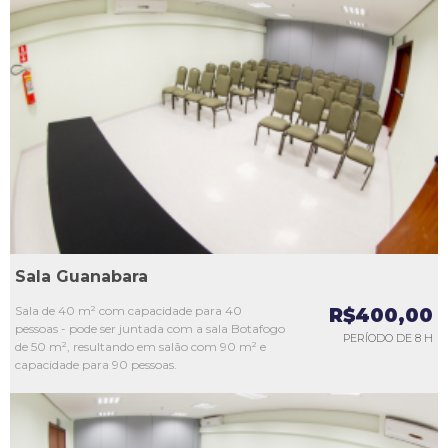
L1
L2
L3
L4
L5
Sala Guanabara
Sala de 40 m² com capacidade para 40
R$400,00
pessoas - pode ser juntada com a sala Botafogo
PERÍODO DE 8 H
de 50 m², resultando em salão com 90 m² e
capacidade para 90 pessoas.