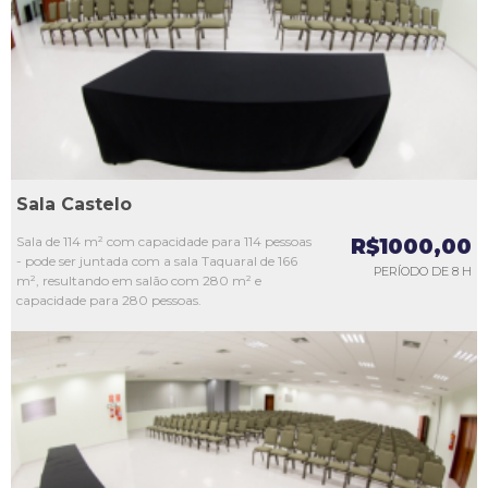
L3
L4
L5
Sala Castelo
Sala de 114 m² com capacidade para 114 pessoas
R$1000,00
- pode ser juntada com a sala Taquaral de 166
PERÍODO DE 8 H
m², resultando em salão com 280 m² e
capacidade para 280 pessoas.
L1
L2
L3
L4
L5