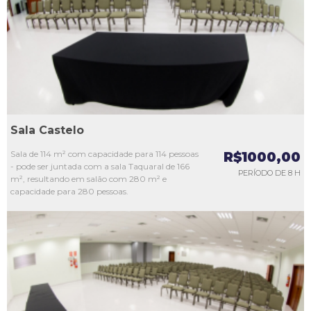
L3
L4
L5
Sala Castelo
Sala de 114 m² com capacidade para 114 pessoas
R$1000,00
- pode ser juntada com a sala Taquaral de 166
PERÍODO DE 8 H
m², resultando em salão com 280 m² e
capacidade para 280 pessoas.
L1
L2
L3
L4
L5