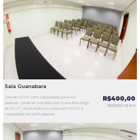
L1
L2
L3
L4
L5
Sala Guanabara
Sala de 40 m² com capacidade para 40
R$400,00
pessoas - pode ser juntada com a sala Botafogo
PERÍODO DE 8 H
de 50 m², resultando em salão com 90 m² e
capacidade para 90 pessoas.