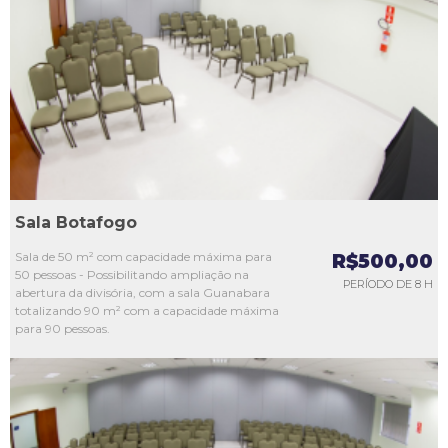
L1
L2
L3
L4
L5
Sala Botafogo
Sala de 50 m² com capacidade máxima para
R$500,00
50 pessoas - Possibilitando ampliação na
PERÍODO DE 8 H
abertura da divisória, com a sala Guanabara
totalizando 90 m² com a capacidade máxima
para 90 pessoas.
L1
L2