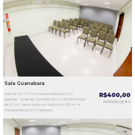
L1
L2
L3
L4
L5
Sala Guanabara
Sala de 40 m² com capacidade para 40
R$400,00
pessoas - pode ser juntada com a sala Botafogo
PERÍODO DE 8 H
de 50 m², resultando em salão com 90 m² e
capacidade para 90 pessoas.