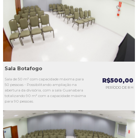
L1
L2
L3
L4
L5
Sala Botafogo
Sala de 50 m² com capacidade máxima para
R$500,00
50 pessoas - Possibilitando ampliação na
PERÍODO DE 8 H
abertura da divisória, com a sala Guanabara
totalizando 90 m² com a capacidade máxima
para 90 pessoas.
L1
L2