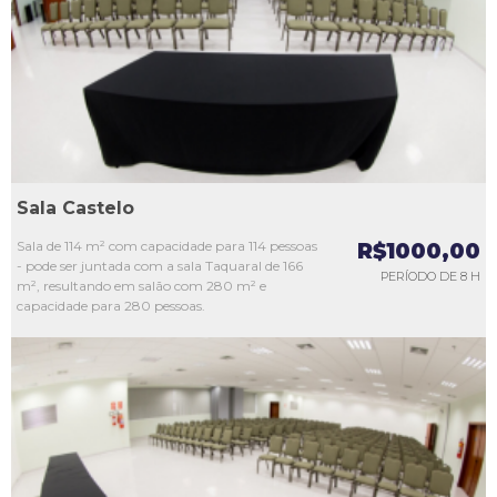
L3
L4
L5
Sala Castelo
Sala de 114 m² com capacidade para 114 pessoas
R$1000,00
- pode ser juntada com a sala Taquaral de 166
PERÍODO DE 8 H
m², resultando em salão com 280 m² e
capacidade para 280 pessoas.
L1
L2
L3
L4
L5