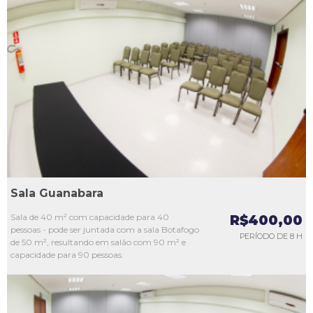
L1
L2
L3
L4
L5
Sala Guanabara
Sala de 40 m² com capacidade para 40
R$400,00
pessoas - pode ser juntada com a sala Botafogo
PERÍODO DE 8 H
de 50 m², resultando em salão com 90 m² e
capacidade para 90 pessoas.