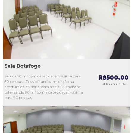
L1
L2
L3
L4
L5
Sala Botafogo
Sala de 50 m² com capacidade máxima para
R$500,00
50 pessoas - Possibilitando ampliação na
PERÍODO DE 8 H
abertura da divisória, com a sala Guanabara
totalizando 90 m² com a capacidade máxima
para 90 pessoas.
L1
L2