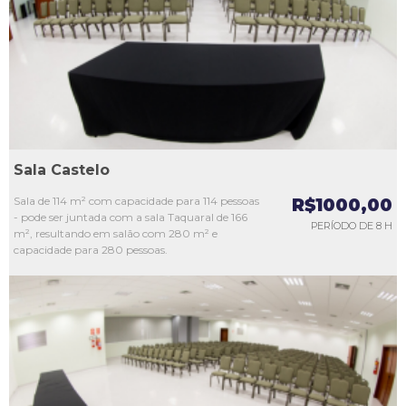
L3
L4
L5
Sala Castelo
Sala de 114 m² com capacidade para 114 pessoas
R$1000,00
- pode ser juntada com a sala Taquaral de 166
PERÍODO DE 8 H
m², resultando em salão com 280 m² e
capacidade para 280 pessoas.
L1
L2
L3
L4
L5