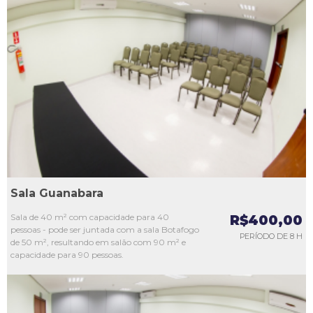
L1
L2
L3
L4
L5
Sala Guanabara
Sala de 40 m² com capacidade para 40
R$400,00
pessoas - pode ser juntada com a sala Botafogo
PERÍODO DE 8 H
de 50 m², resultando em salão com 90 m² e
capacidade para 90 pessoas.