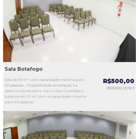
L1
L2
L3
L4
L5
Sala Botafogo
Sala de 50 m² com capacidade máxima para
R$500,00
50 pessoas - Possibilitando ampliação na
PERÍODO DE 8 H
abertura da divisória, com a sala Guanabara
totalizando 90 m² com a capacidade máxima
para 90 pessoas.
L1
L2