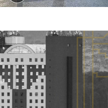
no
s
 de