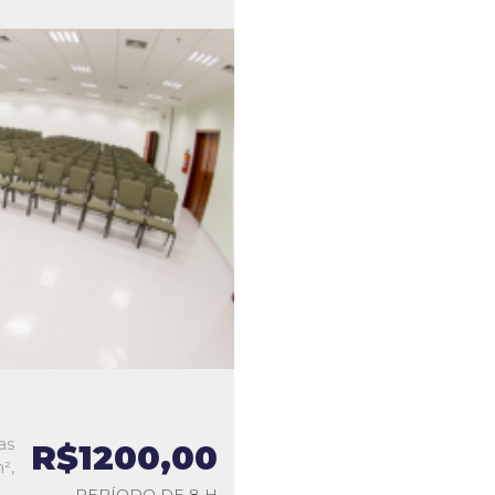
as
R$1200,00
²,
PERÍODO DE 8 H