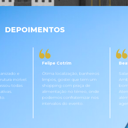
DEPOIMENTOS
Felipe Cotrim
Bea
anizado e
Ótima localização, banheiros
Sala
tura incrível.
limpos, gostei que tem um
Ambi
assou todas
shopping com praça de
bom 
tivas.
alimentação no térreo, onde
Aten
to.
podemos confraternizar nos
além
intervalos do evento.
agen