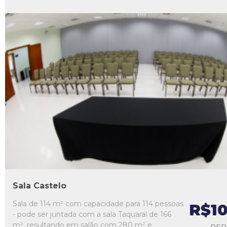
L1
L2
L3
L4
L5
Sala Castelo
Sala de 114 m² com capacidade para 114 pessoas
R$1
- pode ser juntada com a sala Taquaral de 166
m², resultando em salão com 280 m² e
PER