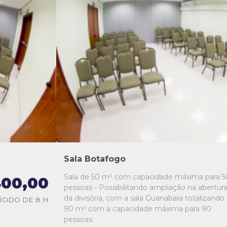
L1
L2
L3
L4
L5
Sala Botafogo
Sala de 50 m² com capacidade máxima para 5
00,00
pessoas - Possibilitando ampliação na abertur
da divisória, com a sala Guanabara totalizando
ÍODO DE 8 H
90 m² com a capacidade máxima para 90
pessoas.