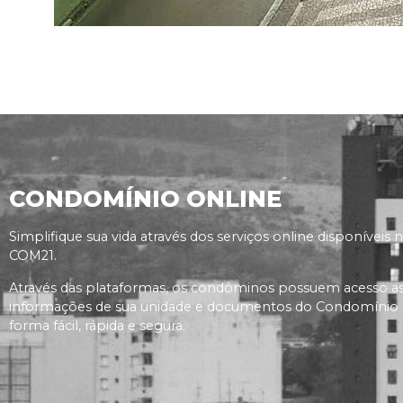
CONDOMÍNIO ONLINE
Simplifique sua vida através dos serviços online disponíveis 
COM21.
Através das plataformas, os condôminos possuem acesso a
informações de sua unidade e documentos do Condomínio
forma fácil, rápida e segura.