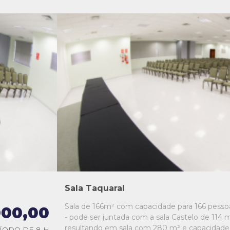
L1
L2
L3
L4
L5
Sala Taquaral
Sala de 166m² com capacidade para 166 pesso
000,00
- pode ser juntada com a sala Castelo de 114 m
resultando em sala com 280 m² e capacidade
ÍODO DE 8 H