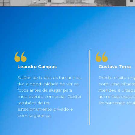
Leandro Campos
Gustavo Terra
Salões de todos os tamanhos,
Prédio muito org
tive a oportunidade de ver as
com uma infraestru
fotos antes de alugar para
Atendeu e ultrap
meu evento comercial. Gostei
as minhas expecta
também de ter
Recomendo mui
estacionamento privado e
com segurança.