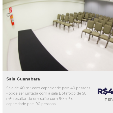
L1
L2
L3
L4
L5
Sala Guanabara
Sala de 40 m² com capacidade para 40 pessoas
R$4
- pode ser juntada com a sala Botafogo de 50
m², resultando em salão com 90 m² e
PER
capacidade para 90 pessoas.