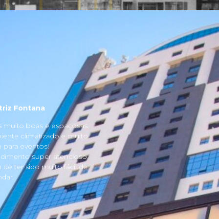
triz Fontana
s muito boas e espaçosas.
ente climatizado e muito
para eventos!
dimento super atencioso
 de ter sido muito fácil de
dar.