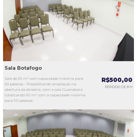
L1
L2
L3
L4
L5
Sala Botafogo
Sala de 50 m² com capacidade máxima para
R$500,00
50 pessoas - Possibilitando ampliação na
PERÍODO DE 8 H
abertura da divisória, com a sala Guanabara
totalizando 90 m² com a capacidade máxima
para 90 pessoas.
L1
L2