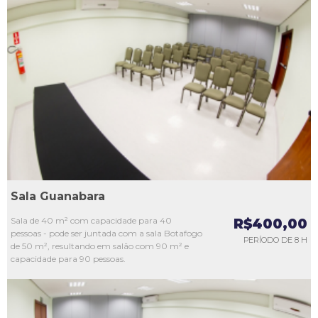
L1
L2
L3
L4
L5
Sala Guanabara
Sala de 40 m² com capacidade para 40
R$400,00
pessoas - pode ser juntada com a sala Botafogo
PERÍODO DE 8 H
de 50 m², resultando em salão com 90 m² e
capacidade para 90 pessoas.