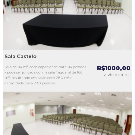
L3
L4
L5
Sala Castelo
Sala de 114 m² com capacidade para 114 pessoas
R$1000,00
- pode ser juntada com a sala Taquaral de 166
PERÍODO DE 8 H
m², resultando em salão com 280 m² e
capacidade para 280 pessoas.
L1
L2
L3
L4
L5