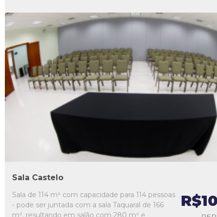
L1
L2
L3
L4
L5
Sala Castelo
Sala de 114 m² com capacidade para 114 pessoas
R$1
- pode ser juntada com a sala Taquaral de 166
m², resultando em salão com 280 m² e
PER