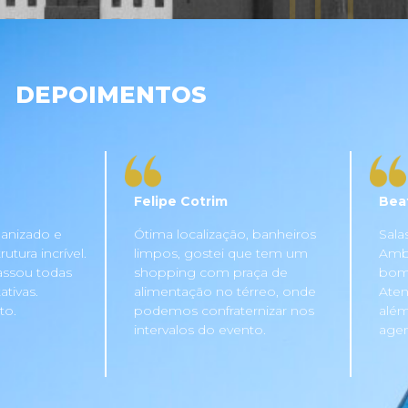
DEPOIMENTOS
Felipe Cotrim
Bea
anizado e
Ótima localização, banheiros
Sala
tura incrível.
limpos, gostei que tem um
Ambi
assou todas
shopping com praça de
bom 
tivas.
alimentação no térreo, onde
Aten
to.
podemos confraternizar nos
além
intervalos do evento.
agen