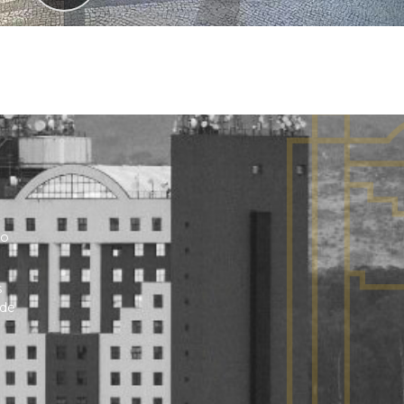
no
s
 de