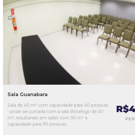
L1
L2
L3
L4
L5
Sala Guanabara
Sala de 40 m² com capacidade para 40 pessoas
R$4
- pode ser juntada com a sala Botafogo de 50
m², resultando em salão com 90 m² e
PER
capacidade para 90 pessoas.