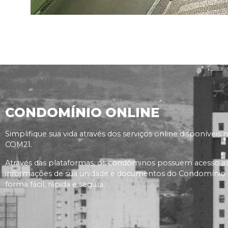
CONDOMÍNIO ONLINE
Simplifique sua vida através dos serviços online disponíveis 
COM21.
Através das plataformas, os condôminos possuem acesso a
informações de sua unidade e documentos do Condomínio
forma fácil, rápida e segura.