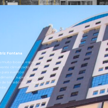
triz Fontana
s muito boas e espaçosas.
ente climatizado e muito
para eventos!
dimento super atencioso
 de ter sido muito fácil de
dar.