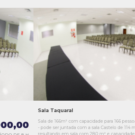
L1
L2
L3
L4
L5
Sala Taquaral
Sala de 166m² com capacidade para 166 pesso
000,00
- pode ser juntada com a sala Castelo de 114 m
resultando em sala com 280 m² e capacidade
ÍODO DE 8 H