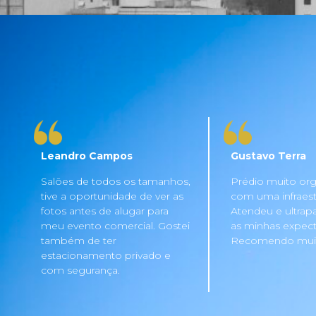
Leandro Campos
Gustavo Terra
Salões de todos os tamanhos,
Prédio muito org
tive a oportunidade de ver as
com uma infraestru
fotos antes de alugar para
Atendeu e ultrap
meu evento comercial. Gostei
as minhas expecta
também de ter
Recomendo mui
estacionamento privado e
com segurança.