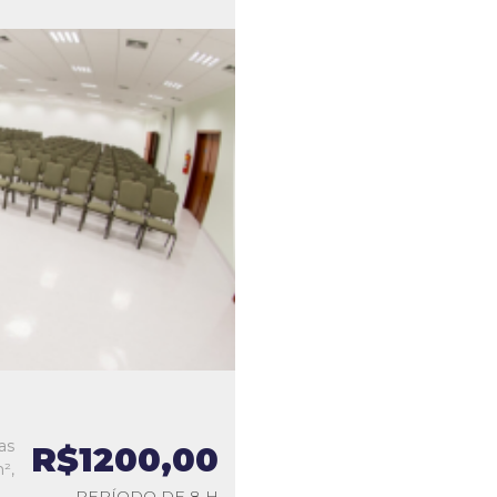
as
R$1200,00
²,
PERÍODO DE 8 H