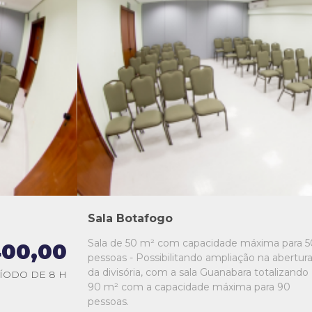
L1
L2
L3
L4
L5
Sala Botafogo
Sala de 50 m² com capacidade máxima para 5
00,00
pessoas - Possibilitando ampliação na abertur
da divisória, com a sala Guanabara totalizando
ÍODO DE 8 H
90 m² com a capacidade máxima para 90
pessoas.