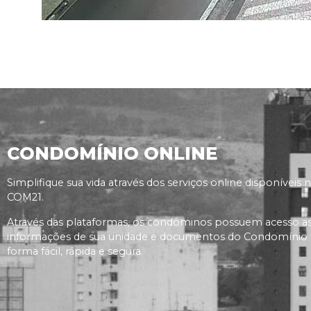
CONDOMÍNIO ONLINE
Simplifique sua vida através dos serviços online disponíveis 
COM21.
Através das plataformas, os condôminos possuem acesso a
informações de sua unidade e documentos do Condomínio
forma fácil, rápida e segura.