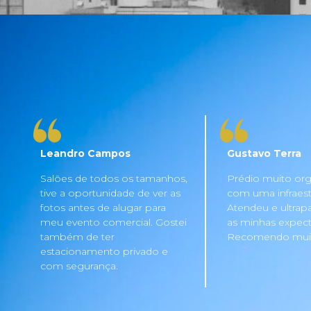
Leandro Campos
Gustavo Terra
Salões de todos os tamanhos,
Prédio muito org
tive a oportunidade de ver as
com uma infraestru
fotos antes de alugar para
Atendeu e ultrap
meu evento comercial. Gostei
as minhas expecta
também de ter
Recomendo mui
estacionamento privado e
com segurança.