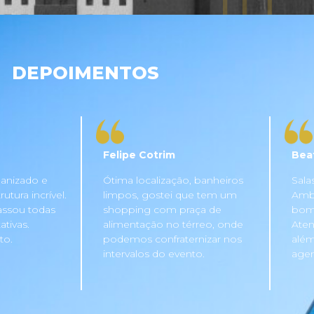
DEPOIMENTOS
Felipe Cotrim
Bea
anizado e
Ótima localização, banheiros
Sala
tura incrível.
limpos, gostei que tem um
Ambi
assou todas
shopping com praça de
bom 
tivas.
alimentação no térreo, onde
Aten
to.
podemos confraternizar nos
além
intervalos do evento.
agen