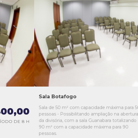
L1
L2
L3
L4
L5
Sala Botafogo
Sala de 50 m² com capacidade máxima para 5
00,00
pessoas - Possibilitando ampliação na abertur
da divisória, com a sala Guanabara totalizando
ÍODO DE 8 H
90 m² com a capacidade máxima para 90
pessoas.