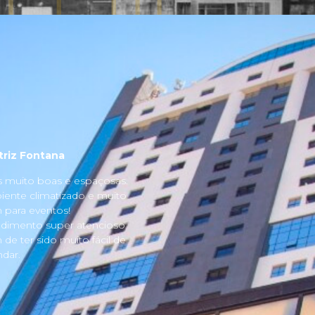
triz Fontana
s muito boas e espaçosas.
ente climatizado e muito
para eventos!
dimento super atencioso
 de ter sido muito fácil de
dar.