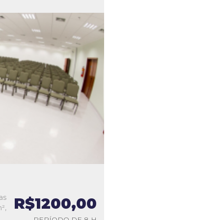
as
R$1200,00
²,
PERÍODO DE 8 H