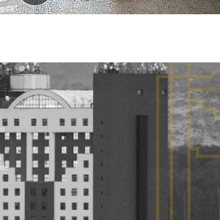
no
s
 de