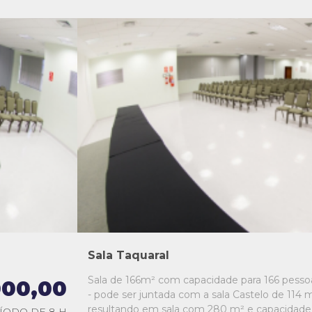
L1
L2
L3
L4
L5
Sala Taquaral
Sala de 166m² com capacidade para 166 pesso
000,00
- pode ser juntada com a sala Castelo de 114 m
resultando em sala com 280 m² e capacidade
ÍODO DE 8 H