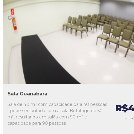
L1
L2
L3
L4
L5
Sala Guanabara
Sala de 40 m² com capacidade para 40 pessoas
R$4
- pode ser juntada com a sala Botafogo de 50
m², resultando em salão com 90 m² e
PER
capacidade para 90 pessoas.