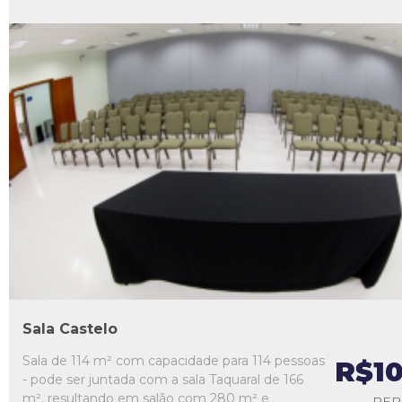
L1
L2
L3
L4
L5
Sala Castelo
Sala de 114 m² com capacidade para 114 pessoas
R$1
- pode ser juntada com a sala Taquaral de 166
m², resultando em salão com 280 m² e
PER