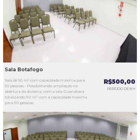
L1
L2
L3
L4
L5
Sala Botafogo
Sala de 50 m² com capacidade máxima para
R$500,00
50 pessoas - Possibilitando ampliação na
PERÍODO DE 8 H
abertura da divisória, com a sala Guanabara
totalizando 90 m² com a capacidade máxima
para 90 pessoas.
L1
L2