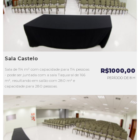
L3
L4
L5
Sala Castelo
Sala de 114 m² com capacidade para 114 pessoas
R$1000,00
- pode ser juntada com a sala Taquaral de 166
PERÍODO DE 8 H
m², resultando em salão com 280 m² e
capacidade para 280 pessoas.
L1
L2
L3
L4
L5