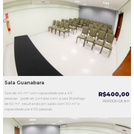
L1
L2
L3
L4
L5
Sala Guanabara
Sala de 40 m² com capacidade para 40
R$400,00
pessoas - pode ser juntada com a sala Botafogo
PERÍODO DE 8 H
de 50 m², resultando em salão com 90 m² e
capacidade para 90 pessoas.