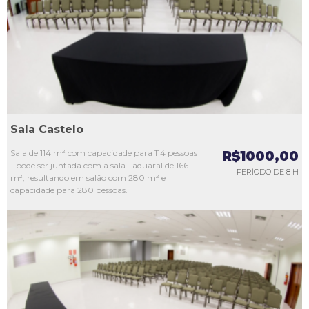
L3
L4
L5
Sala Castelo
Sala de 114 m² com capacidade para 114 pessoas
R$1000,00
- pode ser juntada com a sala Taquaral de 166
PERÍODO DE 8 H
m², resultando em salão com 280 m² e
capacidade para 280 pessoas.
L1
L2
L3
L4
L5