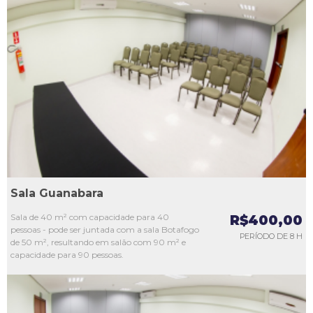
L1
L2
L3
L4
L5
Sala Guanabara
Sala de 40 m² com capacidade para 40
R$400,00
pessoas - pode ser juntada com a sala Botafogo
PERÍODO DE 8 H
de 50 m², resultando em salão com 90 m² e
capacidade para 90 pessoas.