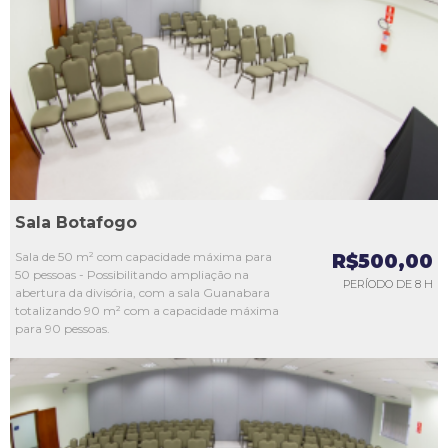
L1
L2
L3
L4
L5
Sala Botafogo
Sala de 50 m² com capacidade máxima para
R$500,00
50 pessoas - Possibilitando ampliação na
PERÍODO DE 8 H
abertura da divisória, com a sala Guanabara
totalizando 90 m² com a capacidade máxima
para 90 pessoas.
L1
L2