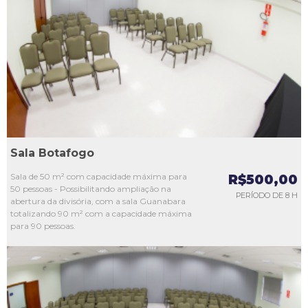
L1
L2
L3
L4
L5
Sala Botafogo
Sala de 50 m² com capacidade máxima para
R$500,00
50 pessoas - Possibilitando ampliação na
PERÍODO DE 8 H
abertura da divisória, com a sala Guanabara
totalizando 90 m² com a capacidade máxima
para 90 pessoas.
L1
L2