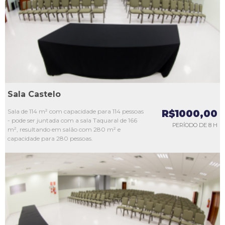
L3
L4
L5
Sala Castelo
Sala de 114 m² com capacidade para 114 pessoas
R$1000,00
- pode ser juntada com a sala Taquaral de 166
PERÍODO DE 8 H
m², resultando em salão com 280 m² e
capacidade para 280 pessoas.
L1
L2
L3
L4
L5