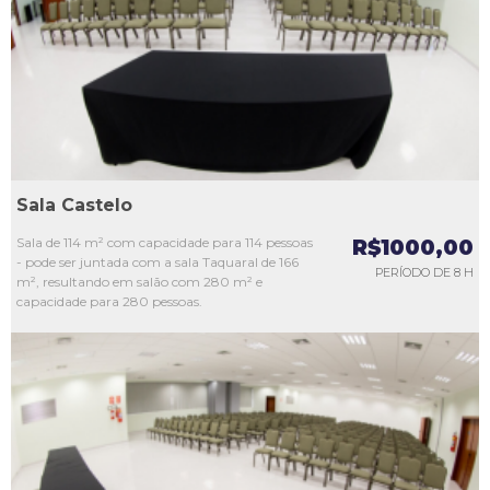
L3
L4
L5
Sala Castelo
Sala de 114 m² com capacidade para 114 pessoas
R$1000,00
- pode ser juntada com a sala Taquaral de 166
PERÍODO DE 8 H
m², resultando em salão com 280 m² e
capacidade para 280 pessoas.
L1
L2
L3
L4
L5