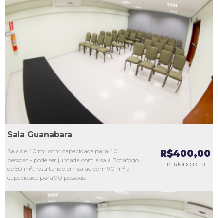
L1
L2
L3
L4
L5
Sala Guanabara
Sala de 40 m² com capacidade para 40
R$400,00
pessoas - pode ser juntada com a sala Botafogo
PERÍODO DE 8 H
de 50 m², resultando em salão com 90 m² e
capacidade para 90 pessoas.