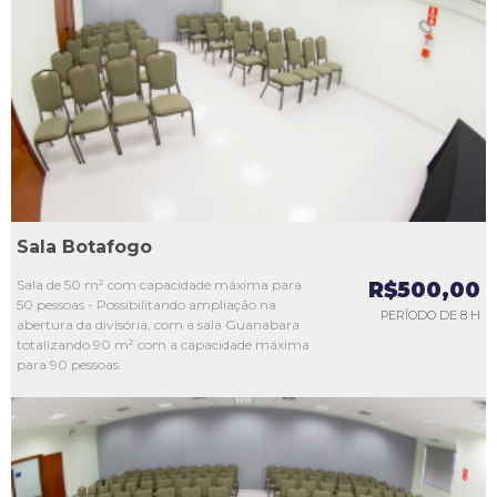
L1
L2
L3
L4
L5
Sala Botafogo
Sala de 50 m² com capacidade máxima para
R$500,00
50 pessoas - Possibilitando ampliação na
PERÍODO DE 8 H
abertura da divisória, com a sala Guanabara
totalizando 90 m² com a capacidade máxima
para 90 pessoas.
L1
L2