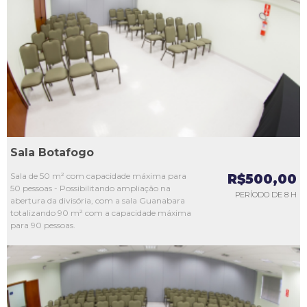
L1
L2
L3
L4
L5
Sala Botafogo
Sala de 50 m² com capacidade máxima para
R$500,00
50 pessoas - Possibilitando ampliação na
PERÍODO DE 8 H
abertura da divisória, com a sala Guanabara
totalizando 90 m² com a capacidade máxima
para 90 pessoas.
L1
L2