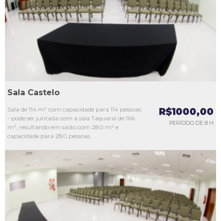
L3
L4
L5
Sala Castelo
Sala de 114 m² com capacidade para 114 pessoas
R$1000,00
- pode ser juntada com a sala Taquaral de 166
PERÍODO DE 8 H
m², resultando em salão com 280 m² e
capacidade para 280 pessoas.
L1
L2
L3
L4
L5