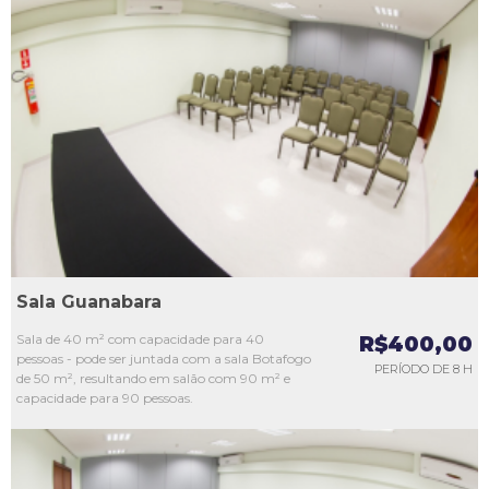
L1
L2
L3
L4
L5
Sala Guanabara
Sala de 40 m² com capacidade para 40
R$400,00
pessoas - pode ser juntada com a sala Botafogo
PERÍODO DE 8 H
de 50 m², resultando em salão com 90 m² e
capacidade para 90 pessoas.