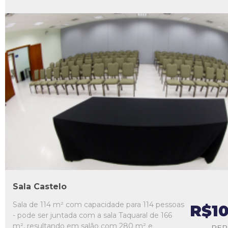
L1
L2
L3
L4
L5
Sala Castelo
Sala de 114 m² com capacidade para 114 pessoas
R$1
- pode ser juntada com a sala Taquaral de 166
m², resultando em salão com 280 m² e
PER