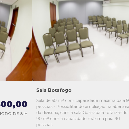
L1
L2
L3
L4
L5
Sala Botafogo
Sala de 50 m² com capacidade máxima para 5
00,00
pessoas - Possibilitando ampliação na abertur
da divisória, com a sala Guanabara totalizando
ÍODO DE 8 H
90 m² com a capacidade máxima para 90
pessoas.