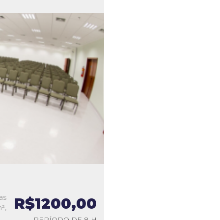
as
R$1200,00
²,
PERÍODO DE 8 H