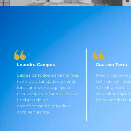
Leandro Campos
Gustavo Terra
Salões de todos os tamanhos,
Prédio muito org
tive a oportunidade de ver as
com uma infraestru
fotos antes de alugar para
Atendeu e ultrap
meu evento comercial. Gostei
as minhas expecta
também de ter
Recomendo mui
estacionamento privado e
com segurança.