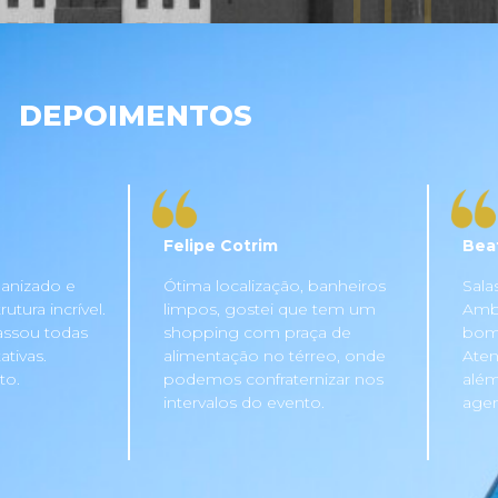
DEPOIMENTOS
Felipe Cotrim
Bea
anizado e
Ótima localização, banheiros
Sala
tura incrível.
limpos, gostei que tem um
Ambi
assou todas
shopping com praça de
bom 
tivas.
alimentação no térreo, onde
Aten
to.
podemos confraternizar nos
além
intervalos do evento.
agen