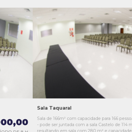
L1
L2
L3
L4
L5
Sala Taquaral
Sala de 166m² com capacidade para 166 pesso
000,00
- pode ser juntada com a sala Castelo de 114 m
resultando em sala com 280 m² e capacidade
ÍODO DE 8 H