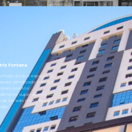
triz Fontana
s muito boas e espaçosas.
ente climatizado e muito
para eventos!
dimento super atencioso
 de ter sido muito fácil de
dar.