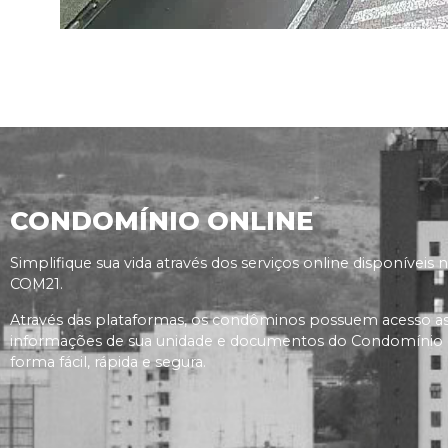
CONDOMÍNIO ONLINE
Simplifique sua vida através dos serviços online disponíveis 
COM21.
Através das plataformas, os condôminos possuem acesso a
informações de sua unidade e documentos do Condomínio
forma fácil, rápida e segura.