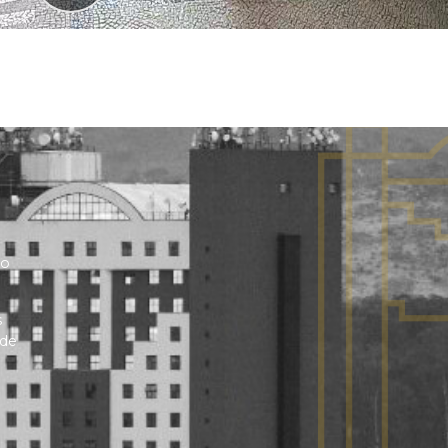
no
s
 de