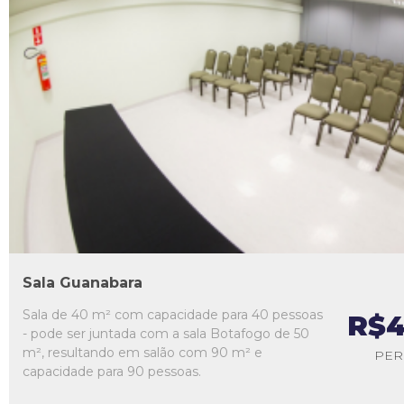
L1
L2
L3
L4
L5
Sala Guanabara
Sala de 40 m² com capacidade para 40 pessoas
R$4
- pode ser juntada com a sala Botafogo de 50
m², resultando em salão com 90 m² e
PER
capacidade para 90 pessoas.